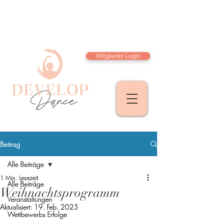
Mitglieder Login
Beitrag
Alle Beiträge
1 Min. Lesezeit
Alle Beiträge
Weihnachtsprogramm
Veranstaltungen
Aktualisiert:
19. Feb. 2025
Wettbewerbs Erfolge