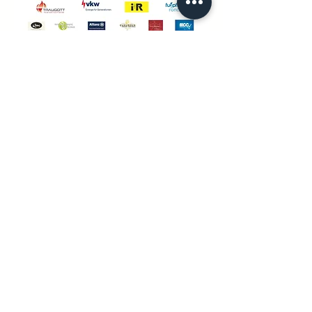
KURSORT:
Mariahilfstrasse 29, Top 26
6900 Bregenz
©develop dance by carina huber 2024
Follow us on Instagram
@developdance