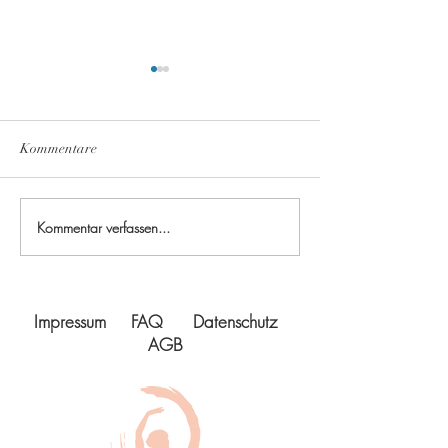
Kommentare
Ferientanzwochen
Summer Dance In
Kommentar verfassen...
Impressum
FAQ
Datenschutz
AGB