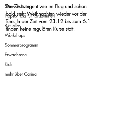
Die Zeit vergeht wie im Flug und schon 
Show-Auftritte
bald steht Weihnachten wieder vor der 
Tipps&Tricks für Tänzerinnen
Türe. In der Zeit vom 23.12 bis zum 6.1 
Aktuelles
finden keine regulären Kurse statt.
Workshops
Sommerprogramm
Erwachsene
Kids
mehr über Carina