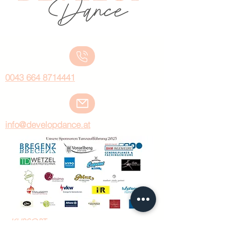
0043 664 8714441
info@developdance.at
KURSORT: