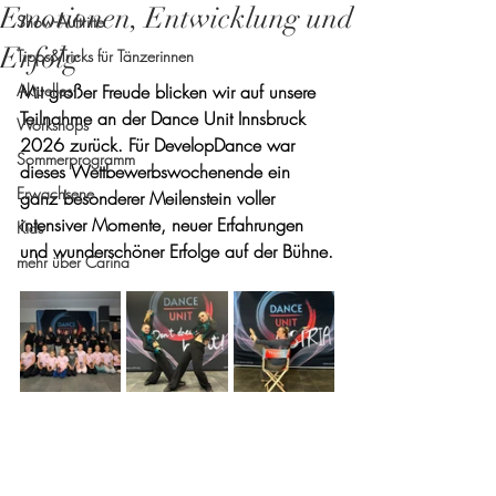
Emotionen, Entwicklung und
Show-Auftritte
Erfolg
Tipps&Tricks für Tänzerinnen
Aktuelles
Mit großer Freude blicken wir auf unsere 
Teilnahme an der Dance Unit Innsbruck 
Workshops
2026 zurück. Für DevelopDance war 
Sommerprogramm
dieses Wettbewerbswochenende ein 
Erwachsene
ganz besonderer Meilenstein voller 
intensiver Momente, neuer Erfahrungen 
Kids
und wunderschöner Erfolge auf der Bühne.
mehr über Carina