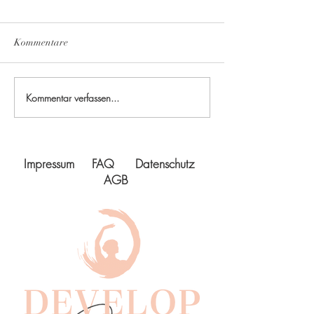
Kommentare
Ferientanzwochen
Summer Dance In
Kommentar verfassen...
Impressum
FAQ
Datenschutz
AGB