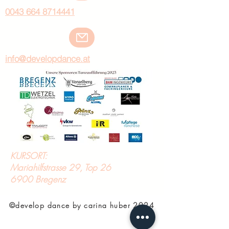
0043 664 8714441
info@developdance.at
KURSORT:
Mariahilfstrasse 29, Top 26
6900 Bregenz
©develop dance by carina huber 2024