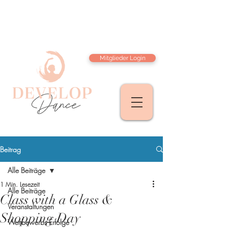
Mitglieder Login
Beitrag
Alle Beiträge
1 Min. Lesezeit
Alle Beiträge
Class with a Glass &
Veranstaltungen
Shopping Day
Wettbewerbs Erfolge