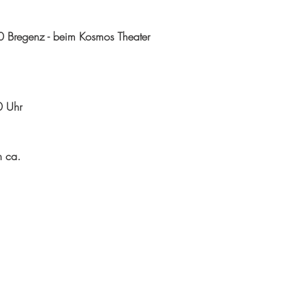
00 Bregenz - beim Kosmos Theater
0 Uhr
n ca.
p