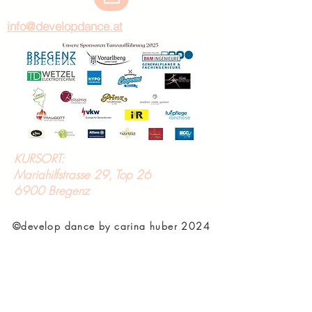
info@developdance.at
KURSORT:
Mariahilfstrasse 29, Top 26
6900 Bregenz
©develop dance by carina huber 2024